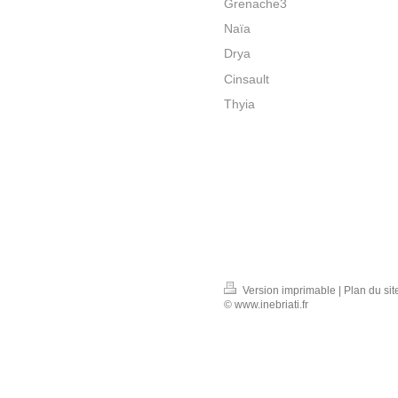
Grenache3
Naïa
Drya
Cinsault
Thyia
Version imprimable
|
Plan du sit
© www.inebriati.fr